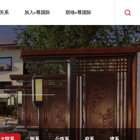
关系
加入e尊国际
联络e尊国际
大院系
园系
公馆系
府系
湾系