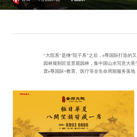
“大院系”是继“院子系”之后，e尊国际打造
园林规制匠造景观园林，集中国山水写意大美
置e尊国际+教育、医疗等全生命周期服务落